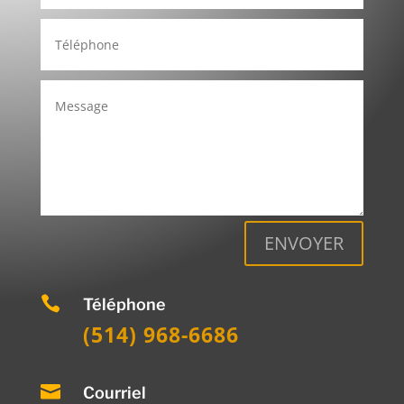
ENVOYER

Téléphone
(514) 968-6686

Courriel